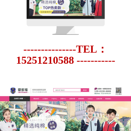
---------------TEL：
15251210588 -----------