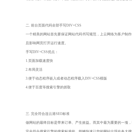
二. 前台页面代码全部手写DIV+CSS
一个精美的网站首先要保证网站代码书写规范，上云网络为客户制作的网站
且影响网页打开运行速度。
手写DIV+CSS优点：
1.页面加载速度快
2.布局灵活
3.便于动态程序嵌入或者动态程序载入DIV+CSS模版
4.便于百度等搜索引擎的抓取
三. 完全符合连云港SEO标准
做网站的最终目标是带来订单、产生效益。而其中最为重要的一项，
完全符合搜索引擎的搜索标准的，能够快速让您的网站出现在各大搜索