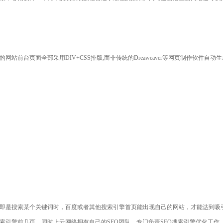
前台页面全部采用DIV+CSS排版,而非传统的Dreaweaver等网页制作软件自
即是搜索某个关键词时，百度或者其他搜索引擎首页能出现自己的网站，才能达到吸
引擎前几页，同时上云网络拥有自己的SEO团队，专门负责SEO搜索引擎优化工作